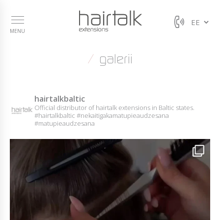
MENU
galerii
hairtalkbaltic
Official distributor of hairtalk extensions in Baltic states.
#hairtalkbaltic #nekaitigakamatupieaudzesana
#matupieaudzesana