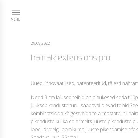
MENU
29.08.2022
hairtalk extensions pro
Uued, innovaatilised, patenteeritud, täiesti nähtam
Need 3 cm laiused teibid on ainukesed seda tüüp
juuksepikenduste turul saadaval olevad teibid.Se
kombinatsioon kõigest,mida te armastate, nii hairt
pikenduste kui ka colormelts juuste pikenduste 
loodud veelgi loomikuma juuste pikendamise efek
Saadaval kuni 55 värvi.