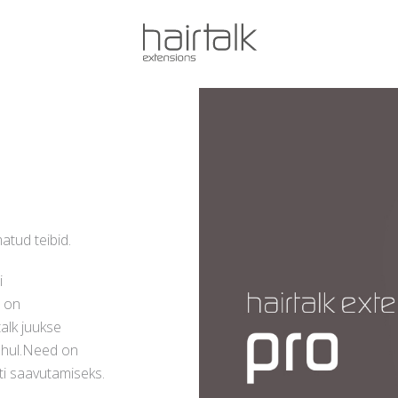
atud teibid.
i
e on
alk juukse
puhul.Need on
ti saavutamiseks.